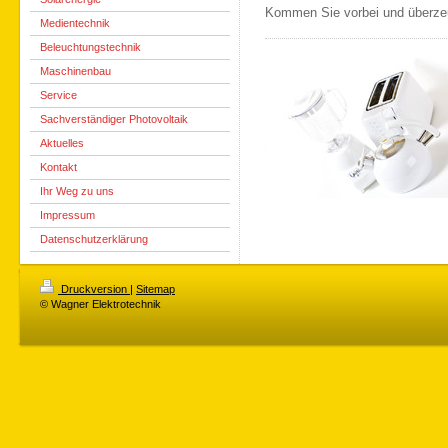
Kommen Sie vorbei und überzeu
Medientechnik
Beleuchtungstechnik
Maschinenbau
Service
Sachverständiger Photovoltaik
Aktuelles
Kontakt
Ihr Weg zu uns
Impressum
Datenschutzerklärung
Druckversion
|
Sitemap
© Wagner Elektrotechnik